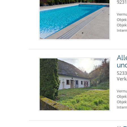
9231
Verma
Objek
Objek
Intern
All
und
5233
Verk
Verma
Objek
Objek
Inter