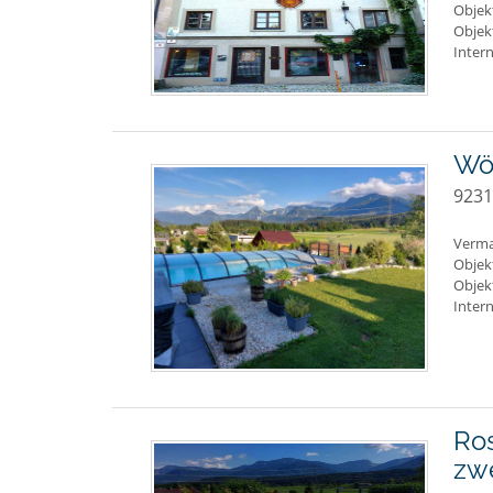
Objek
Objek
Inter
Wö
9231
Verma
Objek
Objek
Intern
Ros
zw