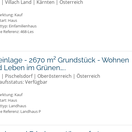
 | Villach Land | Kärnten | Österreich
rktung:
Kauf
tart: Haus
ttyp: Einfamilienhaus
e Referenz: 468-Les
einlage - 2670 m² Grundstück - Wohnen
 Leben im Grünen…..
 | Pischelsdorf | Oberösterreich | Österreich
aufsstatus: Verfügbar
rktung:
Kauf
tart: Haus
ttyp: Landhaus
ne Referenz: Landhaus P