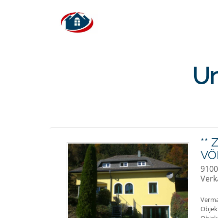
Un
**
VÖ
9100
Verk
Verma
Objek