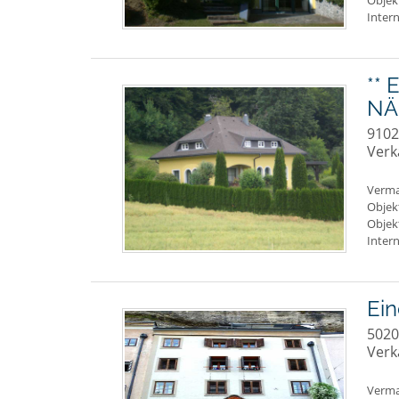
Objek
Intern
**
NÄH
9102
Verk
Verma
Objek
Objek
Intern
Ei
5020
Verk
Verma